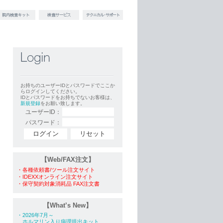
お持ちのユーザーIDとパスワードでここか
らログインしてください。
IDとパスワードをお持ちでないお客様は、
新規登録
をお願い致します。
ユーザーID：
パスワード：
【Web/FAX注文】
・各種依頼書/ツール注文サイト
・IDEXXオンライン注文サイト
・保守契約対象消耗品 FAX注文書
【What’s New】
・2026年7月～
ホルマリン入り病理提出キット