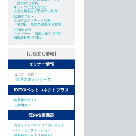
（無償)のご案内
キットのご注文方法と
安全な梱包提出手順のご案内
・2026年７月～
今月のエキゾチック症例
「第23回：鳥類の卵巣/卵管腺癌」
・2025年12月～
ウェビナー 「病理の達人 第9回
細胞診検査 活用法」
【お役立ち情報】
セミナー情報
・セミナー視聴：
病理の達人シリーズ
IDEXXベットコネクトプラス
・
簡易操作ガイド
・
ご利用ガイド
院内検査機器
・
カタリストOne テクニカルガイド
・
ベットラボステーション
簡易操作ガイド【新画面】