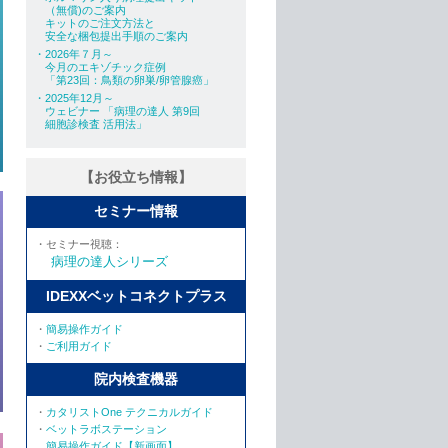
（無償)のご案内
キットのご注文方法と
安全な梱包提出手順のご案内
・2026年７月～
今月のエキゾチック症例
「第23回：鳥類の卵巣/卵管腺癌」
・2025年12月～
ウェビナー 「病理の達人 第9回
細胞診検査 活用法」
【お役立ち情報】
セミナー情報
・セミナー視聴：
病理の達人シリーズ
IDEXXベットコネクトプラス
・
簡易操作ガイド
・
ご利用ガイド
院内検査機器
・
カタリストOne テクニカルガイド
・
ベットラボステーション
簡易操作ガイド【新画面】