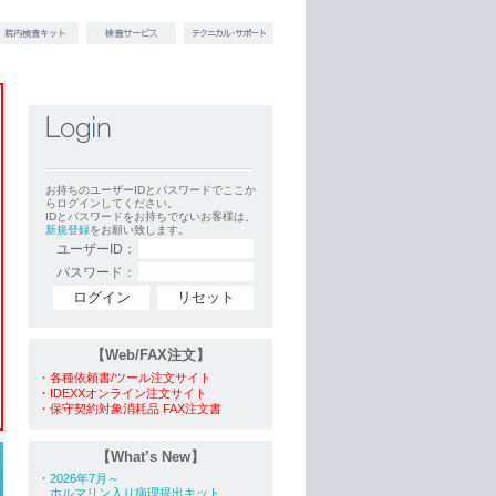
お持ちのユーザーIDとパスワードでここか
らログインしてください。
IDとパスワードをお持ちでないお客様は、
新規登録
をお願い致します。
ユーザーID：
パスワード：
【Web/FAX注文】
・各種依頼書/ツール注文サイト
・IDEXXオンライン注文サイト
・保守契約対象消耗品 FAX注文書
【What’s New】
・2026年7月～
ホルマリン入り病理提出キット